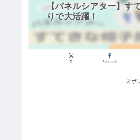
【パネルシアター】す
りで大活躍！
X
Facebook
スポ