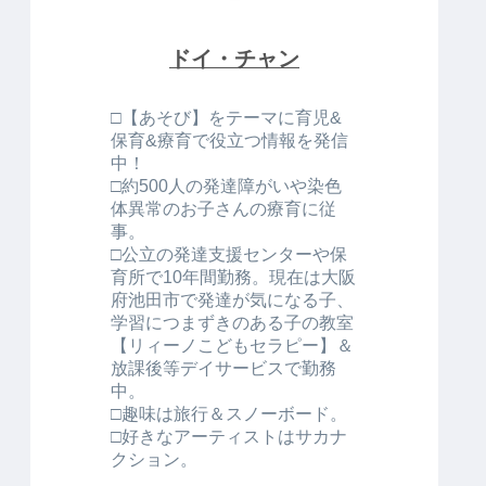
ドイ・チャン
□【あそび】をテーマに育児&
保育&療育で役立つ情報を発信
中！
□約500人の発達障がいや染色
体異常のお子さんの療育に従
事。
□公立の発達支援センターや保
育所で10年間勤務。現在は大阪
府池田市で発達が気になる子、
学習につまずきのある子の教室
【リィーノこどもセラピー】＆
放課後等デイサービスで勤務
中。
□趣味は旅行＆スノーボード。
□好きなアーティストはサカナ
クション。