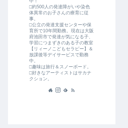
中！
□約500人の発達障がいや染色
体異常のお子さんの療育に従
事。
□公立の発達支援センターや保
育所で10年間勤務。現在は大阪
府池田市で発達が気になる子、
学習につまずきのある子の教室
【リィーノこどもセラピー】＆
放課後等デイサービスで勤務
中。
□趣味は旅行＆スノーボード。
□好きなアーティストはサカナ
クション。