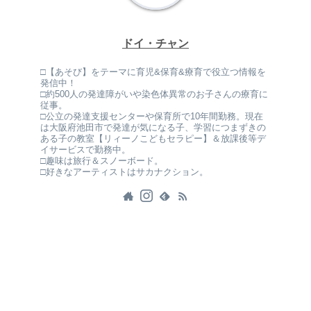
ドイ・チャン
□【あそび】をテーマに育児&保育&療育で役立つ情報を
発信中！
□約500人の発達障がいや染色体異常のお子さんの療育に
従事。
□公立の発達支援センターや保育所で10年間勤務。現在
は大阪府池田市で発達が気になる子、学習につまずきの
ある子の教室【リィーノこどもセラピー】＆放課後等デ
イサービスで勤務中。
□趣味は旅行＆スノーボード。
□好きなアーティストはサカナクション。