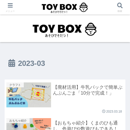
「あそび」をテーマに【育児・保育・療育】に役立つ情報を発信中！
メニュー
検索
2023-03
クラフト
【廃材活用】牛乳パックで簡単ぶ
んぶんごま「10分で完成！」
2023.03.18
おもちゃ紹介
【おもちゃ紹介】くまのひも通
し 色遊びや数遊びもできる！