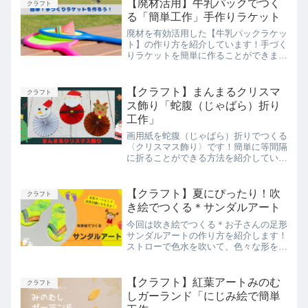
【廃材活用】牛乳パックでつく
クラフト
る「簡単工作」手作りラケット
廃材を有効活用した【牛乳パックラケッ
ト】の作り方を紹介しています！手づく
りラケットを簡単に作ることができます
よ。簡単に作れる方法や遊び方、遊びを
通して育つ力を紹介しています。
【クラフト】まんまるクリスマ
クラフト
ス飾り「蛇腹（じゃばら）折り
工作」
画用紙を蛇腹（じゃばら）折りでつくる
〈クリスマス飾り〉です！簡単に等間隔
に折ることができる方法を紹介していま
すので、小さいお子さんも楽しく作って
いただけます。遊びを通して楽しく手指
活動を取り入れてみてはいかがでしょう
【クラフト】夏にぴったり！吹
クラフト
か？
き絵でつくる＊サンダルアート
今回は吹き絵でつくる＊お子さんの足形
サンダルアートの作り方を紹介します！
ストローで色水を吹いて、色々な形を楽
しむことができます。吹き絵を楽しんだ
後は、思い出に残る足形サンダルアート
を作りませんか？簡単に作れるのでおす
【クラフト】紅葉アートみのむ
クラフト
すめですよ！
しガーランド「にじみ絵で簡単