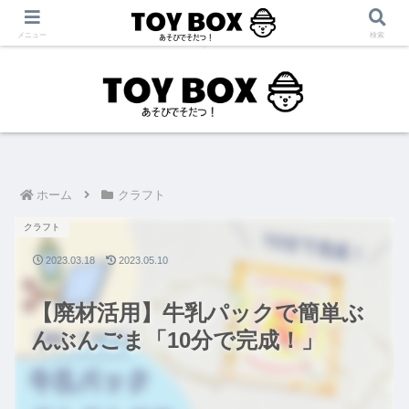
「あそび」をテーマに【育児・保育・療育】に役立つ情報を発信中！
メニュー
検索
ホーム
クラフト
クラフト
2023.03.18
2023.05.10
【廃材活用】牛乳パックで簡単ぶ
んぶんごま「10分で完成！」