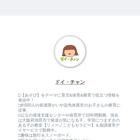
ドイ・チャン
□【あそび】をテーマに育児&保育&療育で役立つ情報を
発信中！
□約500人の発達障がいや染色体異常のお子さんの療育に
従事。
□公立の発達支援センターや保育所で10年間勤務。現在
は大阪府池田市で発達が気になる子、学習につまずきの
ある子の教室【リィーノこどもセラピー】＆放課後等デ
イサービスで勤務中。
□趣味は旅行＆スノーボード。