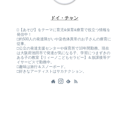
ドイ・チャン
□【あそび】をテーマに育児&保育&療育で役立つ情報を
発信中！
□約500人の発達障がいや染色体異常のお子さんの療育に
従事。
□公立の発達支援センターや保育所で10年間勤務。現在
は大阪府池田市で発達が気になる子、学習につまずきの
ある子の教室【リィーノこどもセラピー】＆放課後等デ
イサービスで勤務中。
□趣味は旅行＆スノーボード。
□好きなアーティストはサカナクション。