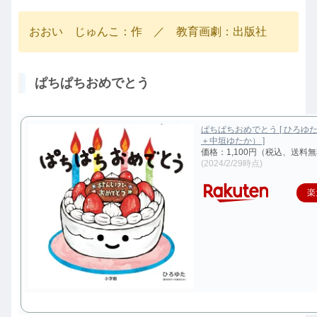
おおい じゅんこ：作 ／ 教育画劇：出版社
ぱちぱちおめでとう
ぱちぱちおめでとう [ ひろゆ
＋中垣ゆたか） ]
価格：1,100円（税込、送料無
(2024/2/29時点)
楽