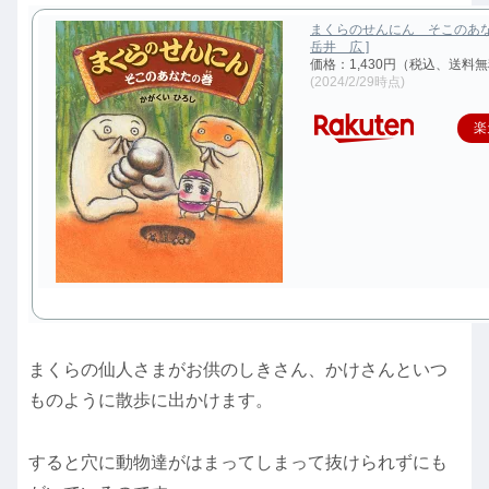
まくらのせんにん そこのあなた
岳井 広 ]
価格：1,430円（税込、送料無
(2024/2/29時点)
楽
まくらの仙人さまがお供のしきさん、かけさんといつ
ものように散歩に出かけます。
すると穴に動物達がはまってしまって抜けられずにも