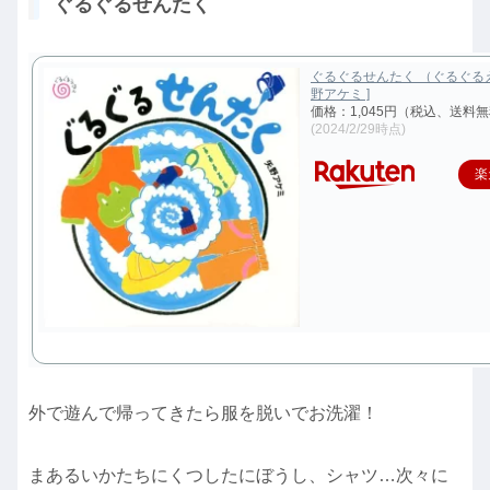
ぐるぐるせんたく
ぐるぐるせんたく （ぐるぐるえ
野アケミ ]
価格：1,045円（税込、送料無
(2024/2/29時点)
楽
外で遊んで帰ってきたら服を脱いでお洗濯！
まあるいかたちにくつしたにぼうし、シャツ…次々に