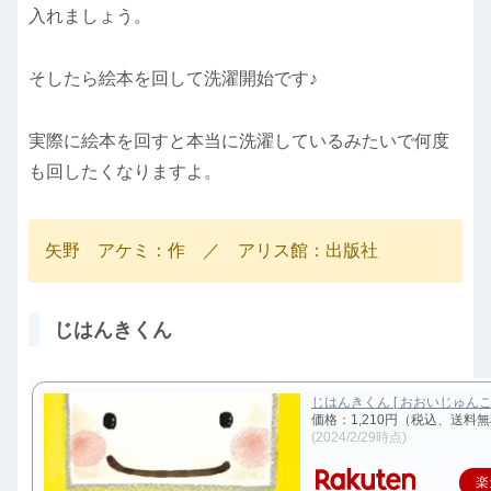
入れましょう。
そしたら絵本を回して洗濯開始です♪
実際に絵本を回すと本当に洗濯しているみたいで何度
も回したくなりますよ。
矢野 アケミ：作 ／ アリス館：出版社
じはんきくん
じはんきくん [ おおいじゅんこ 
価格：1,210円（税込、送料無
(2024/2/29時点)
楽