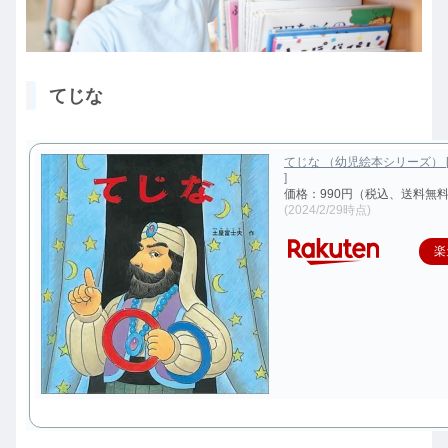
てじな
てじな （幼児絵本シリーズ） 
]
価格：990円（税込、送料無料
(2024/2/29時点)
楽