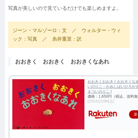
写真が美しいので見ているだけでも楽しめますよ。
ジーン・マルゾーロ：文 ／ ウォルター・ウィ
ック：写真 ／ 糸井重里：訳
おおきく おおきく おおきくなあれ
おおきくおおきくおおきくなあ
いのりこ・かみしばいひろがる
まついのりこ ]
価格：1,650円（税込、送料無
(2024/2/29時点)
楽