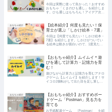
今回は実際に使って良かった！おすすめ
おもちゃ「くまのひも通し」を紹介しま
す。ひも通しはもちろん！アイデア次第
で色遊びや数遊びとしても楽しむことが
できます。初めてのひも通しとしてもお
すすめです。ぜひ、ご覧ください！
【絵本紹介】何度も見たい！保
おもちゃ紹介
育士が選ぶ「しかけ絵本・7選」
今回は【何度でも見たい！しかけ絵本・
7選】を紹介します。しかけがついてい
る絵本は動きが面白いので、1度見たら
また見たくなる魅力があります。小さい
お子さんだけではなく、どの年代の方が
見ても楽しめますよ！
【おもちゃ紹介】ムイムイ＊遊
おもちゃ紹介
びを通して計算力・記憶力を育
む！
遊びながら計算力と記憶力を育むアナロ
グゲーム【ムイムイ】を紹介します！サ
イコロ2個転がして出た目を足し算した
り、めくった害虫タイルを足し算したり
と遊びながら計算に触れることができま
すよ。計算が苦手なお子さんも楽しく参
【おもちゃ紹介】おすすめボー
おもちゃ紹介
加できるので、参考にしてみてください
ドゲーム「Postman」見る力を
ね。
育てる
お手紙配達ゲーム 〈Postman〉 を紹