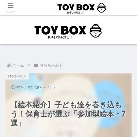
「あそび」をテーマに【育児・保育・療育】に役立つ情報を発信中！
メニュー
ホーム
おもちゃ紹介
おもちゃ紹介
2024.03.02
2025.11.30
【絵本紹介】子ども達を巻き込も
う！保育士が選ぶ「参加型絵本・7
選」