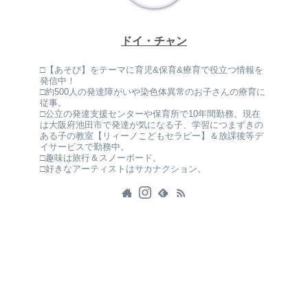
ドイ・チャン
□【あそび】をテーマに育児&保育&療育で役立つ情報を
発信中！
□約500人の発達障がいや染色体異常のお子さんの療育に
従事。
□公立の発達支援センターや保育所で10年間勤務。現在
は大阪府池田市で発達が気になる子、学習につまずきの
ある子の教室【リィーノこどもセラピー】＆放課後等デ
イサービスで勤務中。
□趣味は旅行＆スノーボード。
□好きなアーティストはサカナクション。