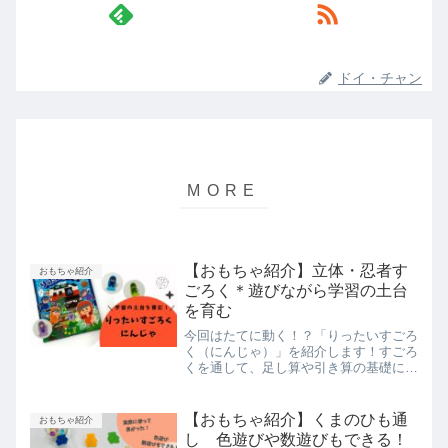
ドイ・チャン
【おもちゃ紹介】立体・忍者す
おもちゃ紹介
ごろく＊遊びながら学習の土台
を育む
今回はたてに動く！？「りったいすごろ
く（にんじゃ）」を紹介します！すごろ
くを通して、足し算や引き算の基礎にな
る数の概念を育むことができたり、ひら
がなを読む練習をすることができたりし
ます！参考にしてみてくださいね。
【おもちゃ紹介】くまのひも通
おもちゃ紹介
し 色遊びや数遊びもできる！