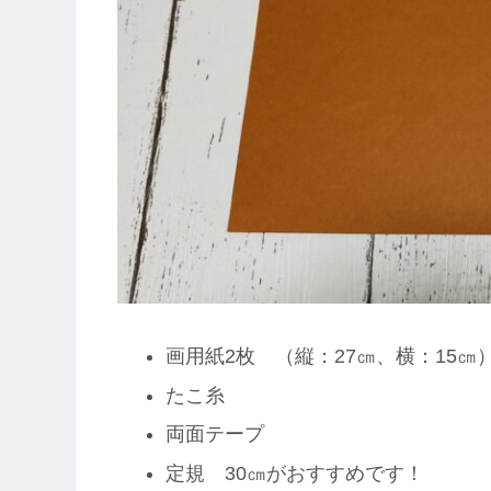
画用紙2枚 （縦：27㎝、横：15㎝
たこ糸
両面テープ
定規 30㎝がおすすめです！