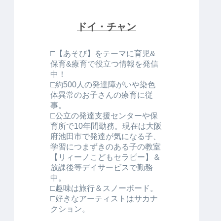
ドイ・チャン
□【あそび】をテーマに育児&
保育&療育で役立つ情報を発信
中！
□約500人の発達障がいや染色
体異常のお子さんの療育に従
事。
□公立の発達支援センターや保
育所で10年間勤務。現在は大阪
府池田市で発達が気になる子、
学習につまずきのある子の教室
【リィーノこどもセラピー】＆
放課後等デイサービスで勤務
中。
□趣味は旅行＆スノーボード。
□好きなアーティストはサカナ
クション。