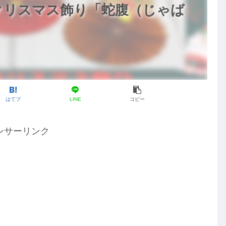
クリスマス飾り「蛇腹（じゃば
はてブ
LINE
コピー
ンサーリンク