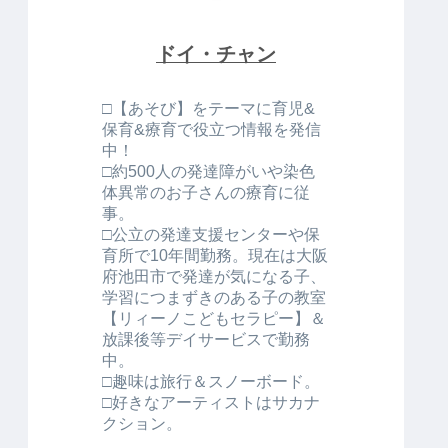
ドイ・チャン
□【あそび】をテーマに育児&
保育&療育で役立つ情報を発信
中！
□約500人の発達障がいや染色
体異常のお子さんの療育に従
事。
□公立の発達支援センターや保
育所で10年間勤務。現在は大阪
府池田市で発達が気になる子、
学習につまずきのある子の教室
【リィーノこどもセラピー】＆
放課後等デイサービスで勤務
中。
□趣味は旅行＆スノーボード。
□好きなアーティストはサカナ
クション。