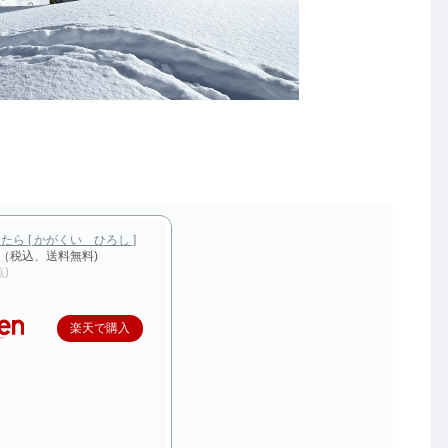
ら [ かがくい ひろし ]
円（税込、送料無料)
点)
楽天で購入