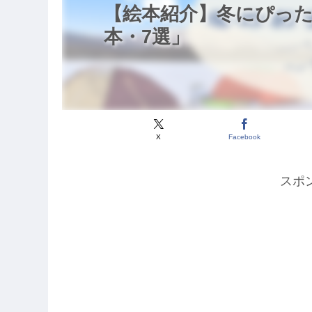
【絵本紹介】冬にぴっ
本・7選」
X
Facebook
スポ