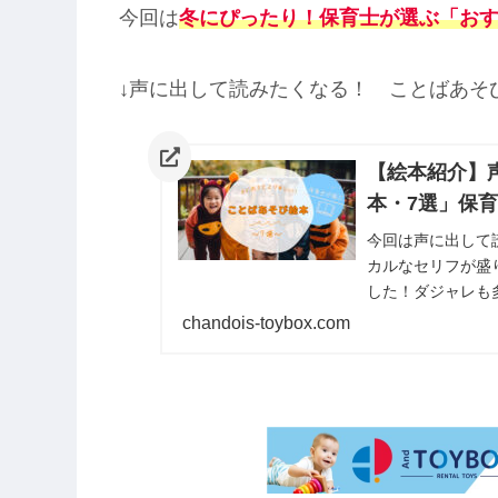
今回は
冬にぴったり！保育士が選ぶ「おす
↓声に出して読みたくなる！ ことばあそ
【絵本紹介】
本・7選」保
今回は声に出して
カルなセリフが盛
した！ダジャレも
よ。読み聞かせの
chandois-toybox.com