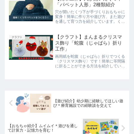
「パペット人形」2種類紹介
穴が開いたくつ下が手づくりおもちゃに
変身！簡単に作り方や遊び方、また遊び
を通して育つ力を紹介しています。くつ
下パペットは2種類紹介しているので、
お好きな方を作ることができます。！
【クラフト】まんまるクリスマ
クラフト
ス飾り「蛇腹（じゃばら）折り
工作」
画用紙を蛇腹（じゃばら）折りでつくる
〈クリスマス飾り〉です！簡単に等間隔
に折ることができる方法を紹介していま
すので、小さいお子さんも楽しく作って
いただけます。遊びを通して楽しく手指
活動を取り入れてみてはいかがでしょう
か？
【遊び紹介】幼少期に経験してほしい遊
び＊療育施設での経験談を交えて
【おもちゃ紹介】ムイムイ＊遊びを通し
て計算力・記憶力を育む！