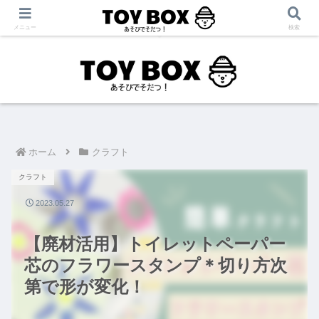
「あそび」をテーマに【育児・保育・療育】に役立つ情報を発信中！
メニュー
検索
ホーム
クラフト
クラフト
2023.05.27
【廃材活用】トイレットペーパー
芯のフラワースタンプ＊切り方次
第で形が変化！