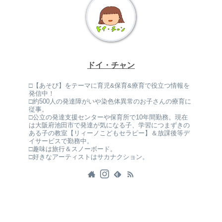
ドイ・チャン
□【あそび】をテーマに育児&保育&療育で役立つ情報を
発信中！
□約500人の発達障がいや染色体異常のお子さんの療育に
従事。
□公立の発達支援センターや保育所で10年間勤務。現在
は大阪府池田市で発達が気になる子、学習につまずきの
ある子の教室【リィーノこどもセラピー】＆放課後等デ
イサービスで勤務中。
□趣味は旅行＆スノーボード。
□好きなアーティストはサカナクション。