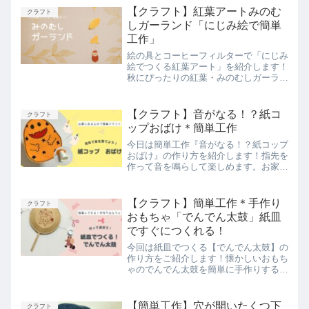
に作れるので、ぜひ作ってみてください
【クラフト】紅葉アートみのむ
クラフト
ね！
しガーランド「にじみ絵で簡単
工作」
絵の具とコーヒーフィルターで「にじみ
絵でつくる紅葉アート」を紹介します！
秋にぴったりの紅葉・みのむしガーラン
ドの作り方も載せています。簡単に作れ
ますよ＾＾じわじわと色が染みていく様
子を楽しんでくださいね。
【クラフト】音がなる！？紙コ
クラフト
ップおばけ＊簡単工作
今日は簡単工作『音がなる！？紙コップ
おばけ』の作り方を紹介します！指先を
作って音を鳴らして楽しめます。お家に
あるもので簡単に作って遊ぶことができ
ますよ。
【クラフト】簡単工作＊手作り
クラフト
おもちゃ「でんでん太鼓」紙皿
ですぐにつくれる！
今回は紙皿でつくる【でんでん太鼓】の
作り方をご紹介します！懐かしいおもち
ゃのでんでん太鼓を簡単に手作りするこ
とができます。「ぽこぽこ」となる音が
心地いいですよ♪すぐに作って遊ぶこと
ができるのでおすすめです！
【簡単工作】穴が開いたくつ下
クラフト