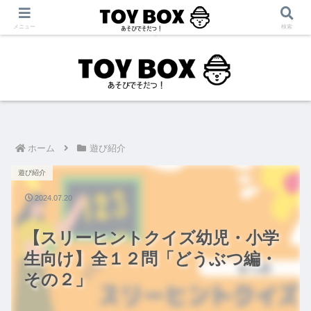
「あそび」をテーマに【育児・保育・療育】に役立つ情報を発信中！
メニュー
検索
ホーム
遊び紹介
遊び紹介
2024.07.20
【スリーヒントクイズ幼児・小学
生向け】全１２問「どうぶつ編・
その２」