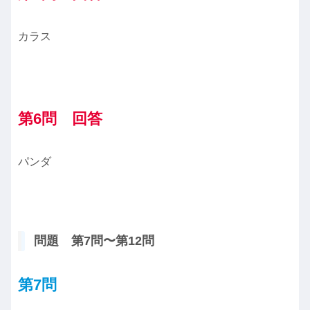
カラス
第6問 回答
パンダ
問題 第7問〜第12問
第7問