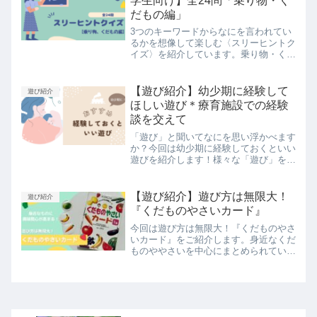
学生向け】全24問「乗り物・く
だもの編」
3つのキーワードからなにを言われてい
るかを想像して楽しむ〈スリーヒントク
イズ〉を紹介しています。乗り物・くだ
ものに関する問題をそれぞれ12問、併
せて24問出題しています！今回は簡単
なキーワードを使っているので小さい子
【遊び紹介】幼少期に経験して
遊び紹介
さんでも楽しむことができます。またア
ほしい遊び＊療育施設での経験
レンジ次第で小学生のお子さんも楽しめ
談を交えて
る内容になっていますので、ぜひご覧く
ださい！
「遊び」と聞いてなにを思い浮かべます
か？今回は幼少期に経験しておくといい
遊びを紹介します！様々な「遊び」を経
験することが、身体作りや学習、社会性
に繋がっていきますよ。経験談を交えて
紹介していますので、参考にしてみてく
【遊び紹介】遊び方は無限大！
遊び紹介
ださいね。
『くだものやさいカード』
今回は遊び方は無限大！『くだものやさ
いカード』をご紹介します。身近なくだ
ものややさいを中心にまとめられてい
て、シンプルなカードなので工夫次第で
いろいろな使い方や遊び方ができます。
具体的に遊び方もご紹介しているので、
すぐに取り入れることができますよ！ぜ
ひ、参考にしてみてくださいね！