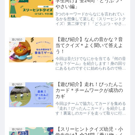
学生向け】全24問「どうぶつ・
やさい編」
3つのキーワードからなにを言われてい
るかを想像して楽しむ〈スリーヒントク
イズ〉第二弾です！「どうぶつ・やさ
い」に関する問題をそれぞれ12問、併
せて24問出題しています！簡単なキー
ワードを使っているので小さい子さんで
【遊び紹介】なんの音かな？音
遊び紹介
も楽しむことができます。またアレンジ
当てクイズ＊よく聞いて答えよ
次第で小学生のお子さんも楽しめる内容
う！
になっていますので、ぜひご覧くださ
い！
今回は音だけでなにかを当てる『何の音
かな？ゲーム』を紹介します！身の回り
にあるものですぐに始められるので特別
な準備はいりません。どなたでも楽しむ
ことができますよ♪遊びを通して育つ力
も合わせて紹介しているので、参考にし
【遊び紹介】走れ！ぴったんこ
遊び紹介
てみてくださいね。
カード＊チームワークが成功の
カギ
今回はチームで協力してカードを集める
『走れ！ぴったんこカード』を紹介しま
す！裏返しのカードを走って取りに行き
早くお題を完成させたチームの勝利で
す。チーム同士で声を掛け合うことが成
功のカギなので、自然と会話が生まれま
【スリーヒントクイズ幼児・小
遊び紹介
すよ。遊んでみてくださいね！