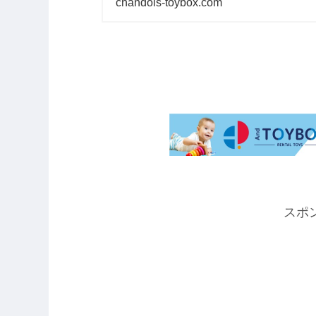
chandois-toybox.com
スポ