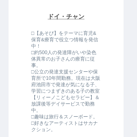
ドイ・チャン
□【あそび】をテーマに育児&
保育&療育で役立つ情報を発信
中！
□約500人の発達障がいや染色
体異常のお子さんの療育に従
事。
□公立の発達支援センターや保
育所で10年間勤務。現在は大阪
府池田市で発達が気になる子、
学習につまずきのある子の教室
【リィーノこどもセラピー】＆
放課後等デイサービスで勤務
中。
□趣味は旅行＆スノーボード。
□好きなアーティストはサカナ
クション。