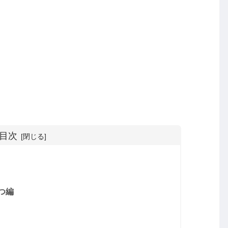
目次
つ編