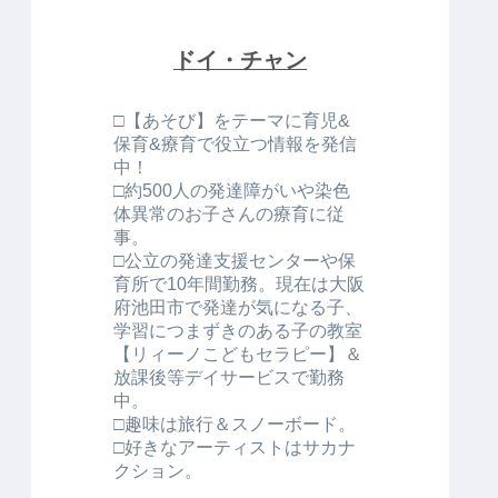
ドイ・チャン
□【あそび】をテーマに育児&
保育&療育で役立つ情報を発信
中！
□約500人の発達障がいや染色
体異常のお子さんの療育に従
事。
□公立の発達支援センターや保
育所で10年間勤務。現在は大阪
府池田市で発達が気になる子、
学習につまずきのある子の教室
【リィーノこどもセラピー】＆
放課後等デイサービスで勤務
中。
□趣味は旅行＆スノーボード。
□好きなアーティストはサカナ
クション。