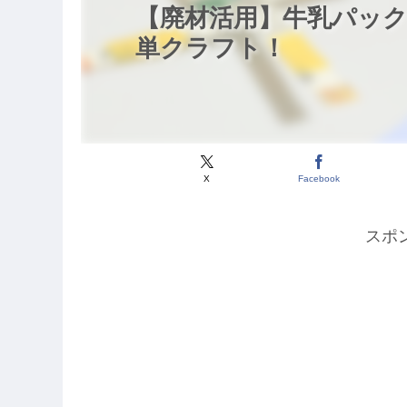
【廃材活用】牛乳パッ
単クラフト！
X
Facebook
スポ