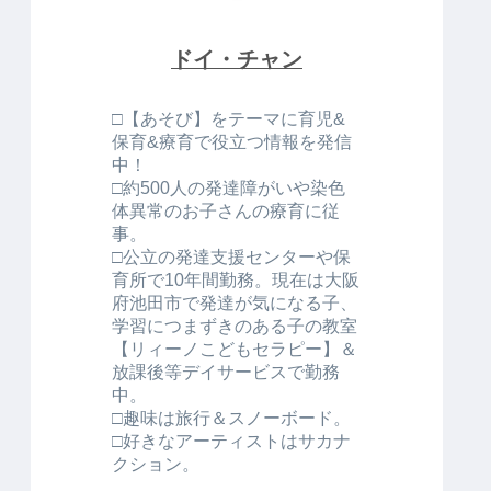
ドイ・チャン
□【あそび】をテーマに育児&
保育&療育で役立つ情報を発信
中！
□約500人の発達障がいや染色
体異常のお子さんの療育に従
事。
□公立の発達支援センターや保
育所で10年間勤務。現在は大阪
府池田市で発達が気になる子、
学習につまずきのある子の教室
【リィーノこどもセラピー】＆
放課後等デイサービスで勤務
中。
□趣味は旅行＆スノーボード。
□好きなアーティストはサカナ
クション。