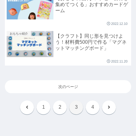
集めてつくる」おすすめカードゲ
ーム
2022.12.10
おもちゃ紹介
【クラフト】同じ形を見つけよ
う！材料費500円で作る「マグネ
ットマッチングボード」
2022.11.20
次のページ
前
次
1
2
3
4
へ
へ