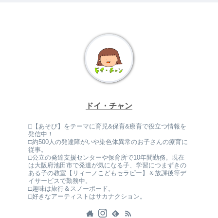
ドイ・チャン
□【あそび】をテーマに育児&保育&療育で役立つ情報を
発信中！
□約500人の発達障がいや染色体異常のお子さんの療育に
従事。
□公立の発達支援センターや保育所で10年間勤務。現在
は大阪府池田市で発達が気になる子、学習につまずきの
ある子の教室【リィーノこどもセラピー】＆放課後等デ
イサービスで勤務中。
□趣味は旅行＆スノーボード。
□好きなアーティストはサカナクション。