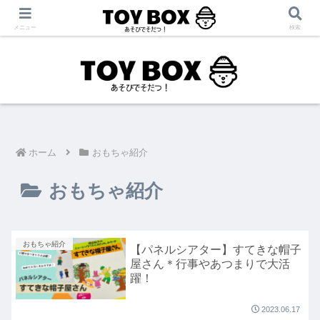
「あそび」をテーマに【育児・保育・療育】に役立つ情報を発信中！
メニュー
検索
ホーム
おもちゃ紹介
おもちゃ紹介
おもちゃ紹介
【パネルシアター】すてきな帽子
屋さん＊行事やあつまりで大活
躍！
2023.06.17