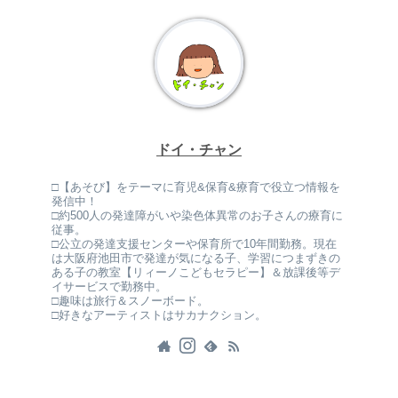
ドイ・チャン
□【あそび】をテーマに育児&保育&療育で役立つ情報を
発信中！
□約500人の発達障がいや染色体異常のお子さんの療育に
従事。
□公立の発達支援センターや保育所で10年間勤務。現在
は大阪府池田市で発達が気になる子、学習につまずきの
ある子の教室【リィーノこどもセラピー】＆放課後等デ
イサービスで勤務中。
□趣味は旅行＆スノーボード。
□好きなアーティストはサカナクション。