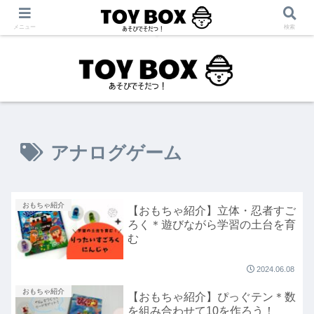
「あそび」をテーマに【育児・保育・療育】に役立つ情報を発信中！
メニュー
検索
アナログゲーム
おもちゃ紹介
【おもちゃ紹介】立体・忍者すご
ろく＊遊びながら学習の土台を育
む
2024.06.08
おもちゃ紹介
【おもちゃ紹介】ぴっぐテン＊数
を組み合わせて10を作ろう！