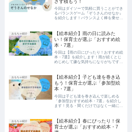
さず積もう！
今回はダイソーで気軽に買うことができ
るバランスゲーム『ぞうさんのせなか』
を紹介します！バランスよく棒を乗せて
いかないとあっという間に崩れてしまい
ます。協力して乗せるもヨシ！対戦形式
で乗せるもヨシ！単純ルールなので、幅
【絵本紹介】雨の日に読みた
おもちゃ紹介
広い年齢で同時に遊べますよ。
い！保育士が選ぶ「おすすめ絵
本・7選」
今回は【雨の日にぴったり！おすすめ絵
本・7選】を紹介します！雨が続くとじ
めじめして嫌な気持ちになりがちです
が、絵本のなかの雨はきれいで美しいの
で雨の日が待ち遠しくなります。雨の音
を聞きながら、絵本時間を過ごしてみて
【絵本紹介】子ども達を巻き込
おもちゃ紹介
くださいね。
もう！保育士が選ぶ「参加型絵
本・7選」
今回は子ども達を巻き込んで楽しめる
「参加型おすすめ絵本・7選」を紹介し
ます！見る・聞くだけではなく一緒に楽
しめる、誰でも参加できる絵本を中心に
ご紹介しているので参考にしてみてくだ
さいね。
【絵本紹介】春にぴったり！保
おもちゃ紹介
育士が選ぶ「おすすめ絵本・7