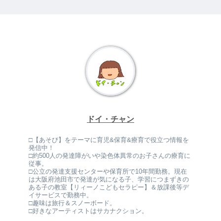
ドイ・チャン
□【あそび】をテーマに育児&保育&療育で役立つ情報を
発信中！
□約500人の発達障がいや染色体異常のお子さんの療育に
従事。
□公立の発達支援センターや保育所で10年間勤務。現在
は大阪府池田市で発達が気になる子、学習につまずきの
ある子の教室【リィーノこどもセラピー】＆放課後等デ
イサービスで勤務中。
□趣味は旅行＆スノーボード。
□好きなアーティストはサカナクション。