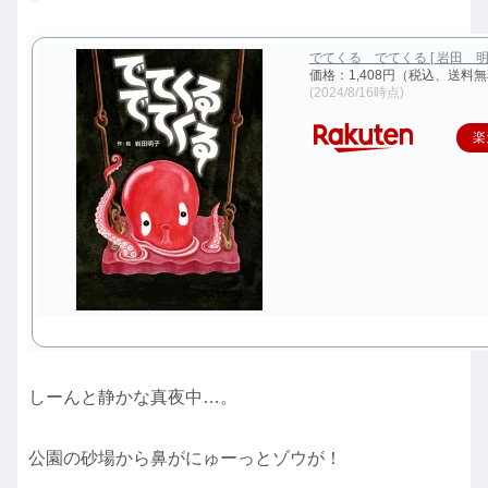
でてくる でてくる [ 岩田 明子
価格：1,408円（税込、送料無
(2024/8/16時点)
楽
しーんと静かな真夜中…。
公園の砂場から鼻がにゅーっとゾウが！