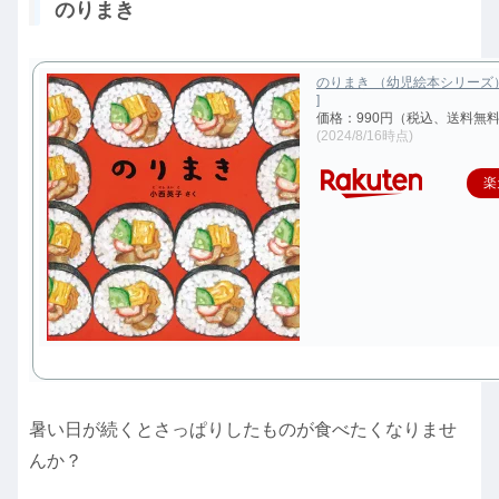
のりまき
のりまき （幼児絵本シリーズ）
]
価格：990円（税込、送料無料
(2024/8/16時点)
楽
暑い日が続くとさっぱりしたものが食べたくなりませ
んか？